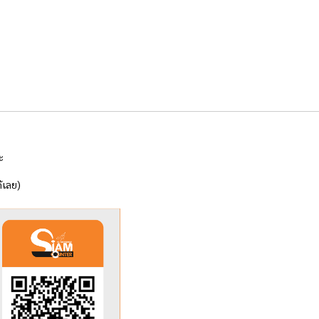
คะ
้เลย)