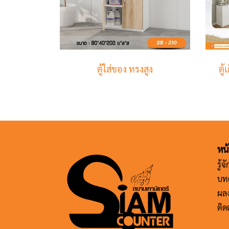
ตู้ใส่ของ ทรงสูง
ตู
หน
รู้
บท
ผล
ติด